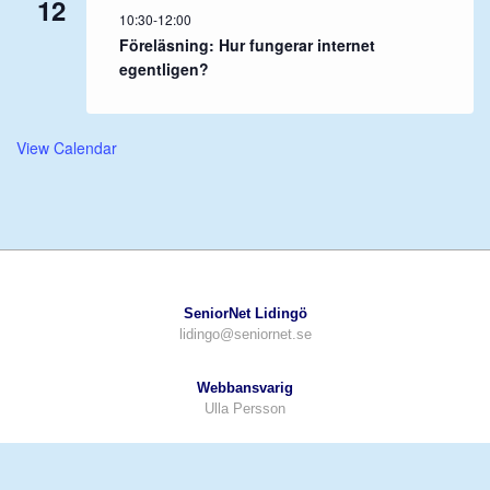
12
10:30
-
12:00
Föreläsning: Hur fungerar internet
egentligen?
View Calendar
SeniorNet Lidingö
lidingo@seniornet.se
Webbansvarig
Ulla Persson