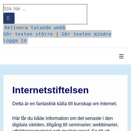
↓
Sök
Hoppa
efter:
till
huvudinnehåll
Aktivera talande webb
Gör texten större
|
Gör texten mindre
Logga in
Men
Internetstiftelsen
Detta är en fantastisk källa till kunskap om Internet.
Här får du både information om det senaste i den
digitala världen, tillgång till seminarier, webbinarier,