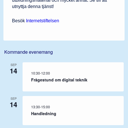
utbildningsmaterial och mycket annat. Se till att
utnyttja denna tjänst!
Besök
Internetstiftelsen
Kommande evenemang
SEP
14
10:30
-
12:00
Frågestund om digital teknik
SEP
14
13:30
-
15:00
Handledning